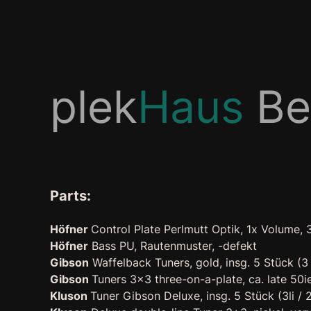
Zum
Inhalt
springen
plek
Haus
Ber
Parts:
Höfner
Control Plate Perlmutt Optik, 1x Volume, 
Höfner
Bass PU, Rautenmuster, -defekt
Gibson
Waffelback Tuners, gold, insg. 5 Stück (3 l
Gibson
Tuners 3×3 three-on-a-plate, ca. late 50i
Kluson
Tuner Gibson Deluxe, insg. 5 Stück (3li / 2