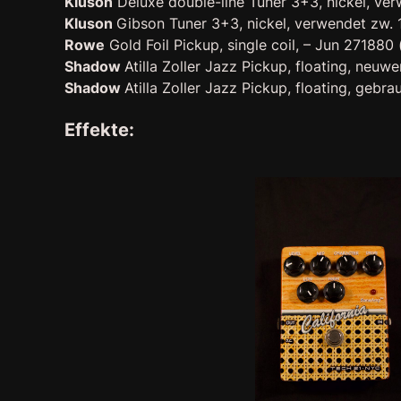
Kluson
Deluxe double-line Tuner 3+3, nickel, ve
Kluson
Gibson Tuner 3+3, nickel, verwendet zw.
Rowe
Gold Foil Pickup, single coil, – Jun 271880
Shadow
Atilla Zoller Jazz Pickup, floating, neuwe
Shadow
Atilla Zoller Jazz Pickup, floating, gebra
Effekte: