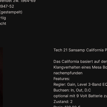
rwendet zw. 1964-69
 1947-52
 (gestempelt)
rtig
ucht
Tech 21 Sansamp California P
Das California basiert auf d
Klangverhalten eines Mesa Bo
nachempfunden
Features:
Regler: Gain, Level 3-Band E
Buchsen: In, Out, D.C
optional mit 9 Volt Batterie z
Zustand: 2