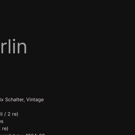
lin
3x Schalter, Vintage
i / 2 re)
es
 re)